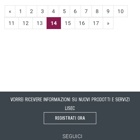
«
1
2
3
4
5
6
7
8
9
10
11
12
13
14
15
16
17
»
VORREI RICEVERE INFORMAZIONI SU NUOVI PRODOTTI E SERVIZI
LISEC
REGISTRATI ORA
SEGUICI