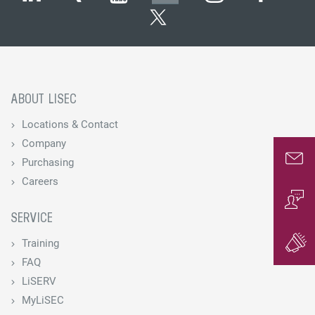
ABOUT LISEC
Locations & Contact
Company
Purchasing
Conta
Careers
SERVICE
Conta
Training
Gener
FAQ
LiSERV
MyLiSEC