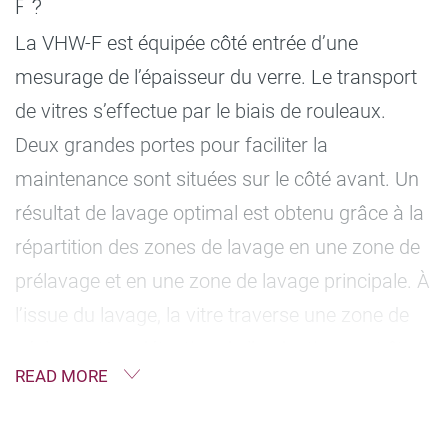
F ?
La VHW-F est équipée côté entrée d’une
mesurage de l’épaisseur du verre. Le transport
de vitres s’effectue par le biais de rouleaux.
Deux grandes portes pour faciliter la
maintenance sont situées sur le côté avant. Un
résultat de lavage optimal est obtenu grâce à la
répartition des zones de lavage en une zone de
prélavage et en une zone de lavage principale. À
l’issue du lavage, la vitre traverse une zone de
séchage. Une détection de l’enduction peut être
READ MORE
utilisée en option pour garantir la sécurité des
processus.