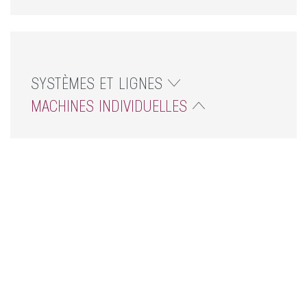
SYSTÈMES ET LIGNES
MACHINES INDIVIDUELLES
Découpe du verre
Fabrication de vitrages isolants
Décapage
Lavage
VHW-F
Traitement du cadre
Entretoise flexible
Entretoise thermoplastique
Presser