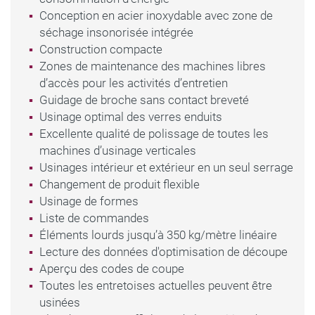
Conception en acier inoxydable avec zone de
plat est non seulement intéressante pour les
séchage insonorisée intégrée
grandes entreprises, mais également pour les
Construction compacte
petites entreprises d’usinage du verre plat.
Zones de maintenance des machines libres
d’accès pour les activités d’entretien
Grâce à la possibilité d’extension flexible, la
Guidage de broche sans contact breveté
VHW-F de LiSEC peut être adaptée à tout
Usinage optimal des verres enduits
Excellente qualité de polissage de toutes les
moment aux besoins de production variables.
machines d’usinage verticales
Usinages intérieur et extérieur en un seul serrage
QUELS SONT LES AVANTAGES DE L’INSTALLATION
Changement de produit flexible
VHW-F ?
Usinage de formes
Liste de commandes
La VHW-F offre de nombreux avantages. Grâce
Éléments lourds jusqu’à 350 kg/mètre linéaire
à la construction exacte et au traitement de l’eau
Lecture des données d'optimisation de découpe
Aperçu des codes de coupe
interne, la VHW-F atteint un résultat de lavage
Toutes les entretoises actuelles peuvent être
impeccable. Les travaux de maintenance et de
usinées