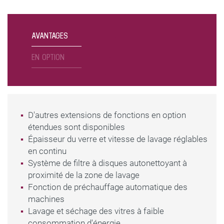
COMMENT FONCTIONNE L’INSTALLATION DE LAVAGE
AUTOMATIQUE ?
AVANTAGES
La vitre entre dans la VHW-F et traverse les
EN OPTION
différentes zones de lavage ainsi que la zone de
séchage. Selon le type de verre ou d’enduction,
les brosses les mieux adaptées sont
D'autres extensions de fonctions en option
sélectionnées. L’eau est préparée par un
étendues sont disponibles
système de traitement de l’eau interne. Il est
Épaisseur du verre et vitesse de lavage réglables
ainsi garanti qu’aucun résidu de calcaire ne
en continu
Système de filtre à disques autonettoyant à
reste sur les vitres.
proximité de la zone de lavage
Fonction de préchauffage automatique des
machines
À QUI EST DESTINÉE LA VHW-F ?
Lavage et séchage des vitres à faible
L’installation de lavage et de séchage pour verre
consommation d'énergie