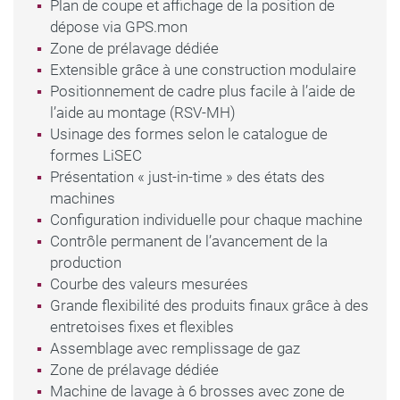
Plan de coupe et affichage de la position de
nettoyage peuvent être effectués sans effort
dépose via GPS.mon
grâce à la construction intelligente. En raison
Zone de prélavage dédiée
des brosses réglables en continu, qui s’adaptent
Extensible grâce à une construction modulaire
Positionnement de cadre plus facile à l’aide de
à l’épaisseur du verre, un contact optimal est
l’aide au montage (RSV-MH)
également garanti en cas d’usure minimale des
Usinage des formes selon le catalogue de
formes LiSEC
brosses. La vitesse des brosses est régulée à
Présentation « just-in-time » des états des
l’aide de la détection automatique du
machines
Configuration individuelle pour chaque machine
revêtement du verre, afin d’effectuer une
Contrôle permanent de l’avancement de la
opération de lavage en douceur. Ces points font
production
de la VHW-F la machine à laver idéale pour tous
Courbe des valeurs mesurées
Grande flexibilité des produits finaux grâce à des
les domaines de l’industrie du verre plat.
entretoises fixes et flexibles
Assemblage avec remplissage de gaz
Zone de prélavage dédiée
Machine de lavage à 6 brosses avec zone de